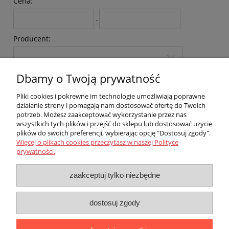
Cena:
-
Producent:
Dbamy o Twoją prywatność
Kategoria:
Pliki cookies i pokrewne im technologie umożliwiają poprawne
działanie strony i pomagają nam dostosować ofertę do Twoich
potrzeb. Możesz zaakceptować wykorzystanie przez nas
wszystkich tych plików i przejść do sklepu lub dostosować użycie
szukaj
Wyczyść filtr
plików do swoich preferencji, wybierając opcję "Dostosuj zgody".
Więcej o plikach cookies przeczytasz w naszej Polityce
prywatności.
Pomoc
zaakceptuj tylko niezbędne
O firmie
dostosuj zgody
Oryginalne rolety na okna dachowe Roto, 7/11, 7/14, 074/118,
074/140, cena, promocja, Gdańsk, Kraków, Rzeszów, Częstochowa,